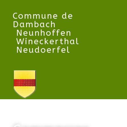
Commune
de
Dambach
N
eunhoffen
Wineckerthal
Neudoerfel