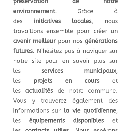
préservation de notre
environnemen
t
. Grâce à
des
initiatives locales
, nous
travaillons ensemble pour créer un
avenir meilleur
pour nos
générations
futures
.
N’hésitez pas à naviguer sur
notre site pour en savoir plus sur
les
services
municipaux
,
les
projets
en cours
et
les
actualités
de notre commune.
Vous y trouverez également des
informations sur
la
vie quotidienne
,
les
équipements disponibles
et
les
contacts utiles
.
Nous espérons