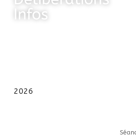
Infos
2026
Séan