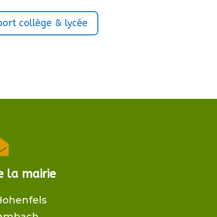
ort collège & lycée

 la mairie
Hohenfels
Dambach