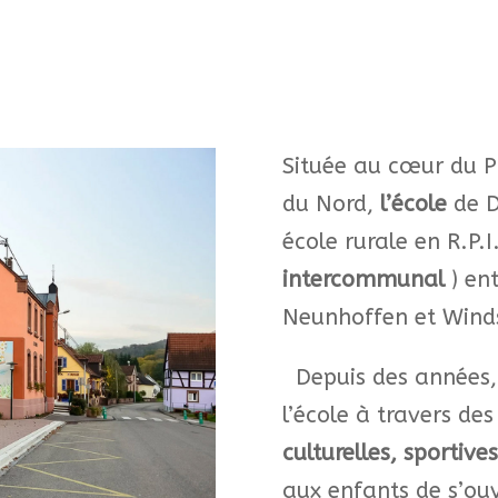
Située au cœur du P
du Nord,
l’école
de D
école rurale en R.P.I.
intercommunal
) en
Neunhoffen et Winds
Depuis des années, l
l’école à travers de
culturelles, sportives
aux enfants de s’ou