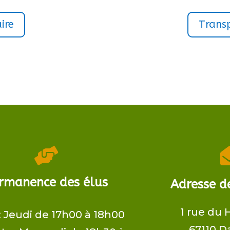
ire
Transp

rmanence des élus
Adresse de
1 rue du 
​: Jeudi de 17h00 à 18h00
67110 