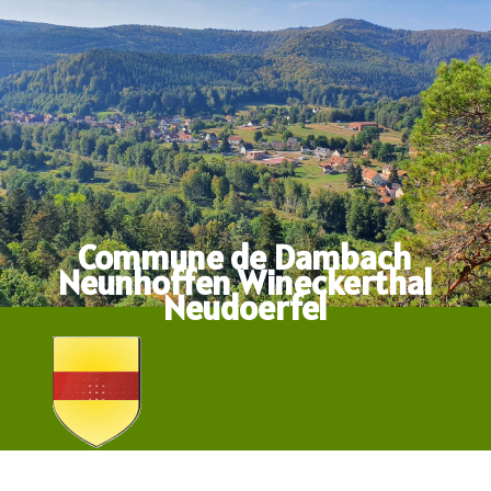
Commune de Dambach
Neunhoffen Wineckerthal
Neudoerfel