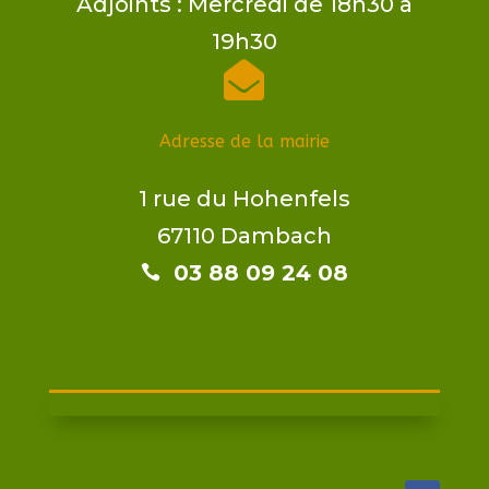
Adjoints​ : Mercredi de 18h30 à
19h30

Adresse de la mairie
1 rue du Hohenfels
67110 Dambach
03 88 09 24 08​​

mail