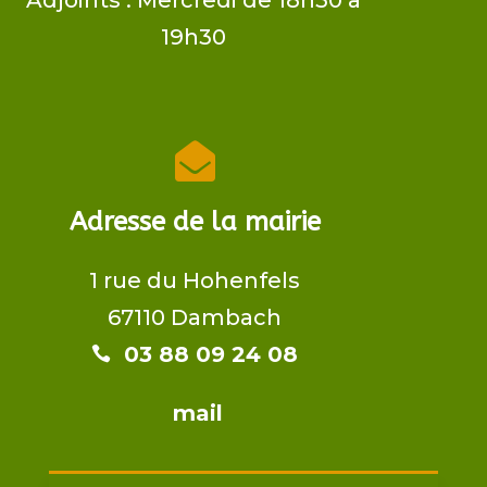
Adjoints​ : Mercredi de 18h30 à
19h30

Adresse de la mairie
1 rue du Hohenfels
67110 Dambach
03 88 09 24 08​​

mail